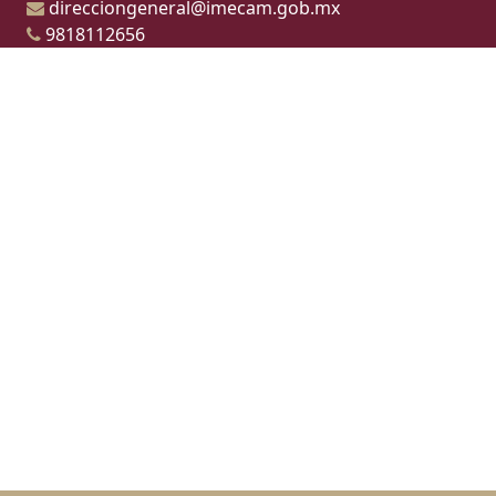
direcciongeneral@imecam.gob.mx
9818112656