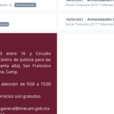
04/03/2021
ades. &...
Armonización
Primer Trimestre 2016 * Informaci
Armonización 
03/03/2021
ación
Tercer Trimestre 2017 * Informaci
3 entre 16 y Circuito
Centro de Justicia para las
anta alta), San Francisco
he, Camp.
 atención de 9:00 a 15:00
ervicios son gratuitos
ngeneral@imecam.gob.mx