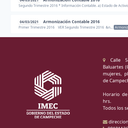
04/03/2021
Segundo Trimestre 2016 * Información Contable. a) Estado de Activid
Armonización Contable 2016
04/03/2021
Primer Trimestre 2016 VER Segundo Trimestre 2016 &n...
Armoniz
Calle 5
Baluartes (
mujeres, pl
de Campec
Horario de
hrs.
Todos los s
direccio